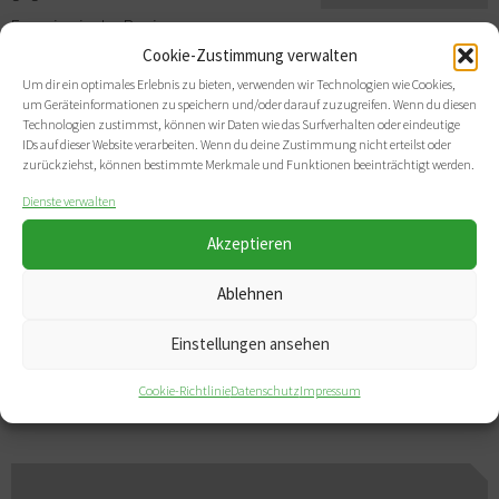
Energien in der Region
Cookie-Zustimmung verwalten
Westmittelfranken“ für den Ausbau der grünen Energie
Um dir ein optimales Erlebnis zu bieten, verwenden wir Technologien wie Cookies,
verwenden wird. Somit leisten die Wetterbeobachtungen aus
um Geräteinformationen zu speichern und/oder darauf zuzugreifen. Wenn du diesen
Technologien zustimmst, können wir Daten wie das Surfverhalten oder eindeutige
Ansbach ab sofort einen wertvollen Beitrag zur Energie-Zukunft in
IDs auf dieser Website verarbeiten. Wenn du deine Zustimmung nicht erteilst oder
zurückziehst, können bestimmte Merkmale und Funktionen beeinträchtigt werden.
der Region.
Dienste verwalten
Foto Josef Göppel: Presseservice des MdB
Akzeptieren
Ablehnen
teilen
teilen
teilen
teilen
E-Mail
drucken
Einstellungen ansehen
ANSBACHER WETTERBÜCHER
Cookie-Richtlinie
Datenschutz
Impressum
Beitragsnavigation