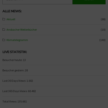
ALLE NEWS:
Aktuell
(88)
Ansbacher Wetterbücher
(10)
Klimatelegramm
(140)
LIVE STATISTIK:
Besucher heute:
13
Besucher gestern:
28
Last 30 Days Views:
1.602
Last 365 Days Views:
60.482
Total Views:
135.661