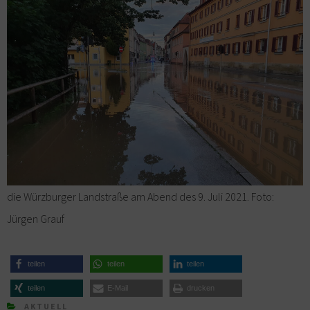
die Würzburger Landstraße am Abend des 9. Juli 2021. Foto:
Jürgen Grauf
teilen
teilen
teilen
teilen
E-Mail
drucken
AKTUELL