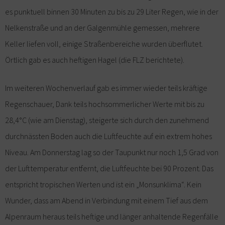
es punktuell binnen 30 Minuten zu bis zu 29 Liter Regen, wie in der
Nelkenstraße und an der Galgenmühle gemessen, mehrere
Keller liefen voll, einige Straßenbereiche wurden überflutet.
Örtlich gab es auch heftigen Hagel (die FLZ berichtete).
Im weiteren Wochenverlauf gab es immer wieder teils kräftige
Regenschauer, Dank teils hochsommerlicher Werte mit bis zu
28,4°C (wie am Dienstag), steigerte sich durch den zunehmend
durchnässten Boden auch die Luftfeuchte auf ein extrem hohes
Niveau. Am Donnerstag lag so der Taupunkt nur noch 1,5 Grad von
der Lufttemperatur entfernt, die Luftfeuchte bei 90 Prozent. Das
entspricht tropischen Werten und ist ein „Monsunklima“. Kein
Wunder, dass am Abend in Verbindung mit einem Tief aus dem
Alpenraum heraus teils heftige und länger anhaltende Regenfälle