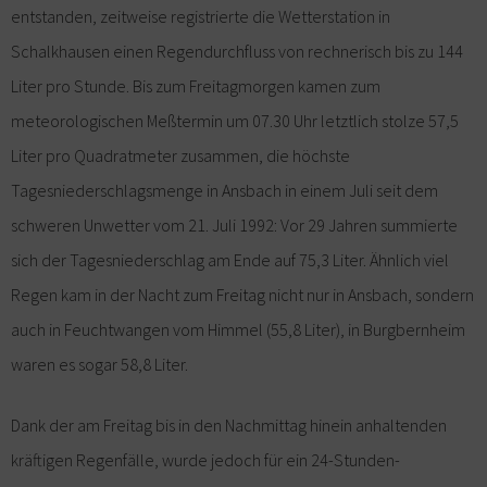
entstanden, zeitweise registrierte die Wetterstation in
Schalkhausen einen Regendurchfluss von rechnerisch bis zu 144
Liter pro Stunde. Bis zum Freitagmorgen kamen zum
meteorologischen Meßtermin um 07.30 Uhr letztlich stolze 57,5
Liter pro Quadratmeter zusammen, die höchste
Tagesniederschlagsmenge in Ansbach in einem Juli seit dem
schweren Unwetter vom 21. Juli 1992: Vor 29 Jahren summierte
sich der Tagesniederschlag am Ende auf 75,3 Liter. Ähnlich viel
Regen kam in der Nacht zum Freitag nicht nur in Ansbach, sondern
auch in Feuchtwangen vom Himmel (55,8 Liter), in Burgbernheim
waren es sogar 58,8 Liter.
Dank der am Freitag bis in den Nachmittag hinein anhaltenden
kräftigen Regenfälle, wurde jedoch für ein 24-Stunden-