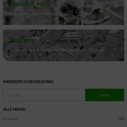
PREVIOUS POST
Previous
Klimatelegramm Januar 2021
post:
NEXT POST
Next
Erstmals seit 4 Jahren wieder kälter als -15 Grad
post:
WEBSEITE DURCHSUCHEN:
Suchen
nach:
ALLE NEWS:
Aktuell
(88)